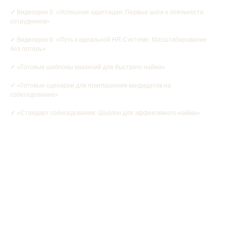
✓
Видеоурок 5: «Успешная адаптация: Первые шаги к лояльности
сотрудников»
✓
Видеоурок 6: «Путь к идеальной HR-Системе: Масштабирование
без потерь»
✓
«Готовые шаблоны вакансий для быстрого найма»
✓
«Готовые сценарии для приглашения кандидатов на
собеседование»
✓
«Стандарт собеседования: Шаблон для эффективного найма»