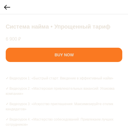
Система найма • Упрощенный тариф
6 900
₽
BUY NOW
✓
Видеоурок 1: «Быстрый старт: Введение в эффективный найм»
✓
Видеоурок 2: «Мастерская привлекательных вакансий: Упаковка
компании»
✓
Видеоурок 3: «Искусство приглашения: Максимизируйте отклик
кандидатов»
✓
Видеоурок 4: «Мастерство собеседований: Привлекаем лучших
сотрудников»