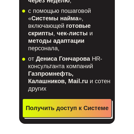
через неделю
,
с помощью пошаговой
«
Системы найма
»,
включающей
готовые
скрипты
,
чек-листы
и
методы адаптации
персонала,
от
Дениса Гончарова
HR-
консультанта компаний
Газпромнефть,
Калашников, Mail.ru
и сотен
других
Получить доступ к Системе