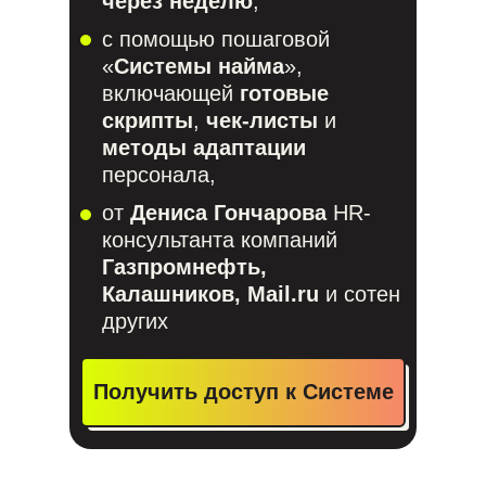
через неделю
,
с помощью пошаговой
«
Системы найма
»,
включающей
готовые
скрипты
,
чек-листы
и
методы адаптации
персонала,
от
Дениса Гончарова
HR-
консультанта компаний
Газпромнефть,
Калашников, Mail.ru
и сотен
других
Получить доступ к Системе