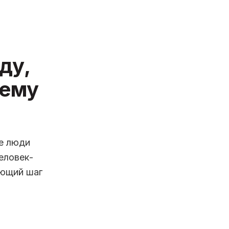
ду,
щему
де люди
еловек-
ующий шаг