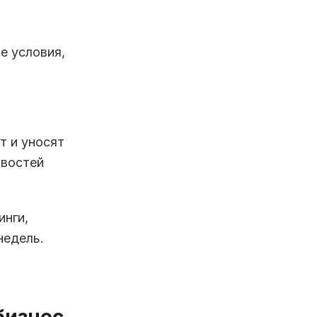
е условия,
т и уносят
овостей
инги,
недель.