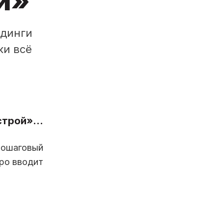
ки»
лдинги
ки всё
астрой»…
пошаговый
ро вводит