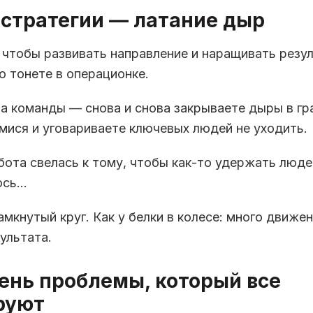
 стратегии — латание дыр
 чтобы развивать направление и наращивать резу
о тонете в операционке.
а команды — снова и снова закрываете дыры в гр
мися и уговариваете ключевых людей не уходить.
бота свелась к тому, чтобы как-то удержать людей
ось…
амкнутый круг. Как у белки в колесе: много движе
ультата.
рень проблемы, который все
руют