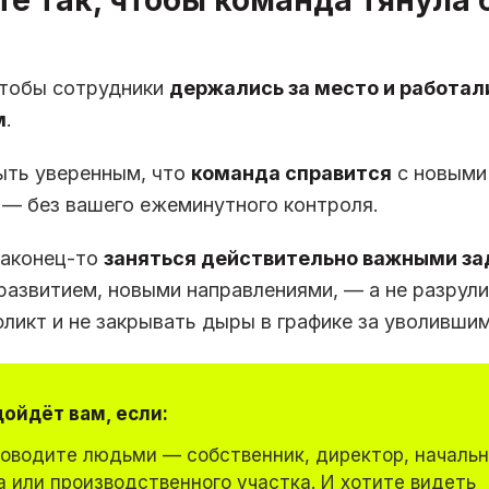
е так, чтобы команда тянула 
чтобы сотрудники
держались за место и работал
м
.
ыть уверенным, что
команда справится
с новыми
 — без вашего ежеминутного контроля.
наконец-то
заняться действительно важными з
 развитием, новыми направлениями, — а не разрул
ликт и не закрывать дыры в графике за уволившим
дойдёт вам, если:
ководите людьми — собственник, директор, начальн
 или производственного участка. И хотите видеть