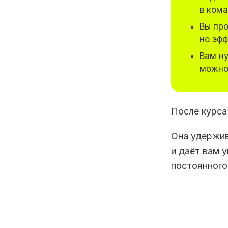
в кома
Вы пр
но эф
Вам н
можно
После курса
Она удержив
и даёт вам 
постоянного