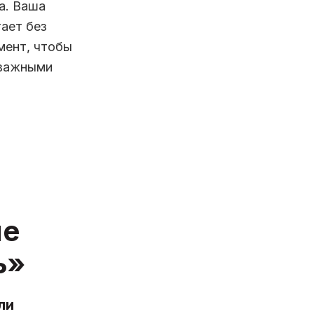
а. Ваша
ает без
мент, чтобы
 важными
ые
ь»
ли