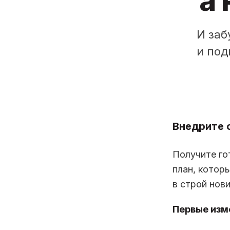
а 
И заб
и под
Внедрите 
Получите го
план, котор
в строй нови
Первые изме