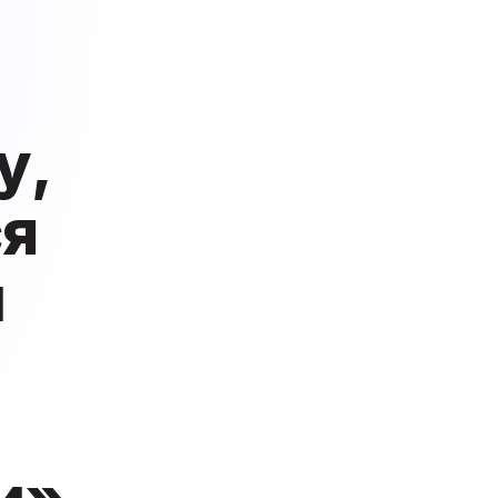
у,
ся
и