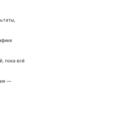
льтаты,
афике
, пока всё
ния —