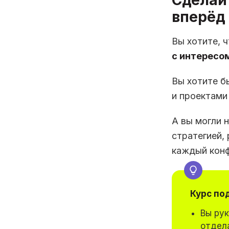
Сделайт
вперёд
Вы хотите, 
с интересо
Вы хотите б
и проектами
А вы могли 
стратегией,
каждый конф
Курс по
Вы ру
отдела