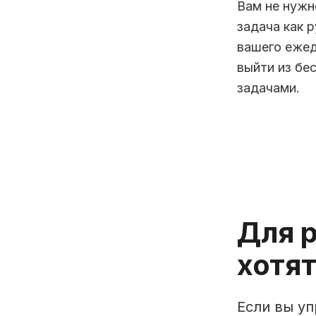
Вам не нужн
задача как 
вашего ежед
выйти из бе
задачами.
Для 
хотят
Если вы у