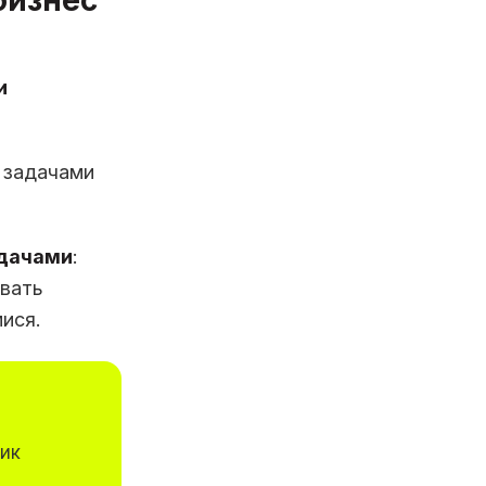
бизнес
и
 задачами
адачами
:
ивать
ися.
ик