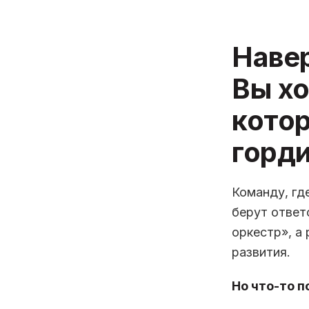
Навер
Вы хо
кото
горд
Команду, гд
берут ответ
оркестр», а
развития.
Но что-то п