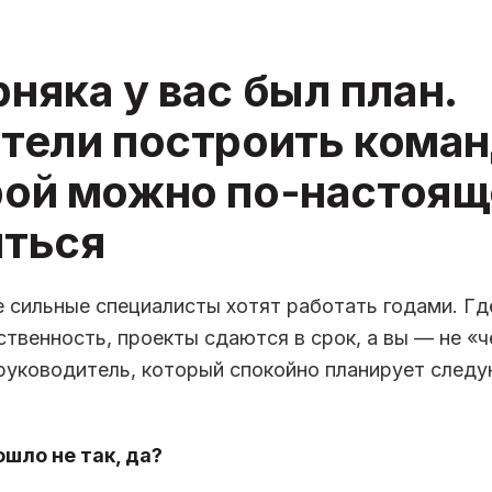
няка у вас был план.
тели построить коман
рой можно по-настоя
иться
е сильные специалисты хотят работать годами. Г
ственность, проекты сдаются в срок, а вы — не «ч
 руководитель, который спокойно планирует след
ошло не так, да?