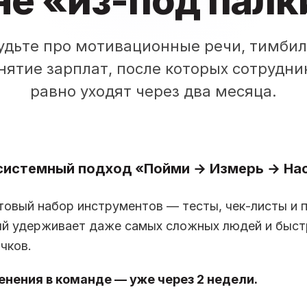
не «из-под пал
удьте про мотивационные речи, тимби
нятие зарплат, после которых сотрудни
равно уходят через два месяца.
системный подход «Пойми → Измерь → Н
товый набор инструментов — тесты, чек-листы и 
ый удерживает даже самых сложных людей и быст
чков.
нения в команде — уже через 2 недели.