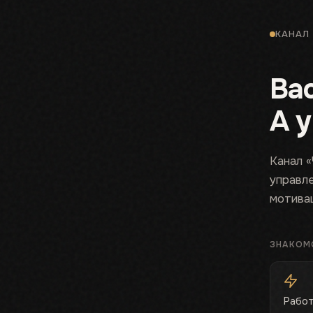
КАНАЛ
Ва
А 
Канал 
управле
мотива
ЗНАКОМ
Работ