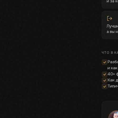
и за 
Лучши
а вы 
ЧТО В К
Разб
и как
40+ 
Как 
Типи