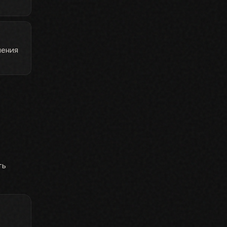
нения
ть