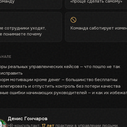
команду
«проще сделать самому»
е сотрудники уходят,
Команда саботирует изме
не понимаете почему
АНАЛЕ
оры реальных управленческих кейсов — что пошло не так
 исправить
форм мотивации кроме денег — большинство бесплатны
делегировать и отпустить контроль без потери качества
чные ошибки начинающих руководителей — и как их избежа
Денис Гончаров
HR-консультант,
17 лет
практики в управлении людьми.